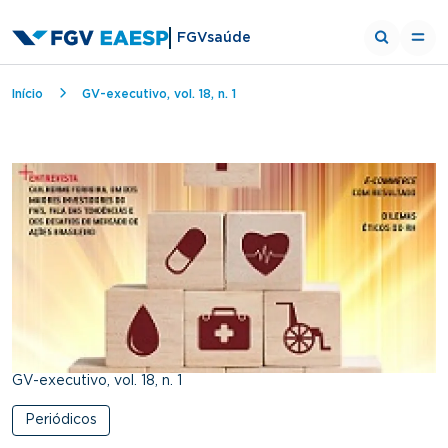
FGVsaúde
Trilha de navegação
Início
GV-executivo, vol. 18, n. 1
GV-executivo, vol. 18, n. 1
Periódicos