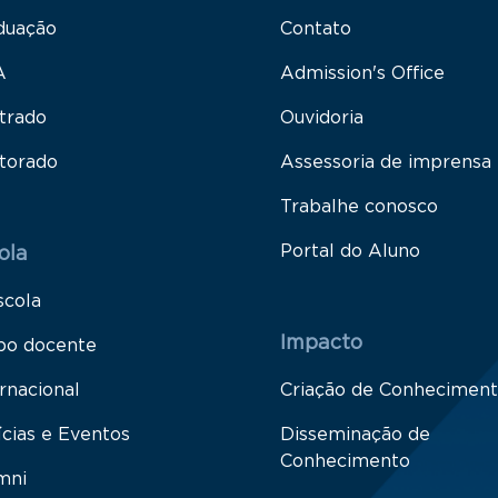
duação
Contato
A
Admission's Office
trado
Ouvidoria
torado
Assessoria de imprensa
Trabalhe conosco
Portal do Aluno
ola
scola
Impacto
po docente
rnacional
Criação de Conhecimen
ícias e Eventos
Disseminação de
Conhecimento
mni