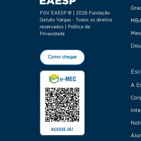
Gra
FGV EAESP © | 2026 Fundação
Getulio Vargas - Todos os direitos
MB
reservados |
Política de
Mes
Privacidade
Dou
Como chegar
Esc
A E
Cor
Inte
Not
Alu