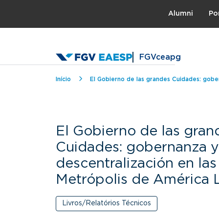
Topo
Alumni
Po
FGVceapg
Trilha de navegação
Início
El Gobierno de las grandes Cuidades: gobe
El Gobierno de las gran
Cuidades: gobernanza 
descentralización en las
Metrópolis de América 
Livros/Relatórios Técnicos