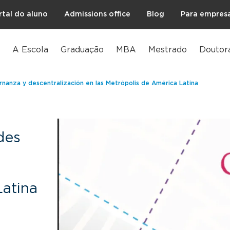
rtal do aluno
Admissions office
Blog
Para empres
A Escola
Graduação
MBA
Mestrado
Doutor
rnanza y descentralización en las Metrópolis de América Latina
des
y
Latina