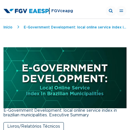
FGVceapg
Trilha de navegação
Início
E-Government Development: local online service index in brazilian municipalities. Executive Summary
E-Government Development: local online service index in
brazilian municipalities. Executive Summary
Livros/Relatórios Técnicos