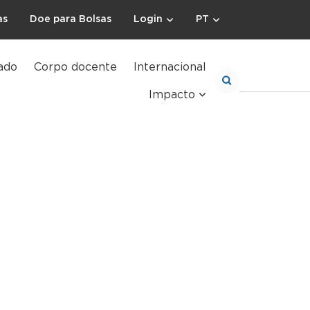
as
Doe para Bolsas
Login
PT
ado
Corpo docente
Internacional
Impacto