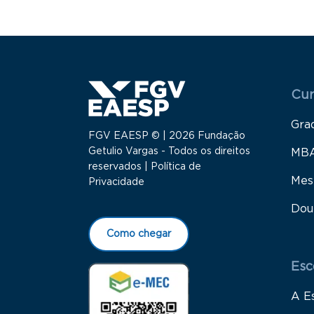
Menu
Cur
Gra
FGV EAESP © | 2026 Fundação
Getulio Vargas - Todos os direitos
MB
reservados |
Política de
Mes
Privacidade
Dou
Como chegar
Esc
A E