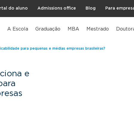
rtal do aluno
Admissions office
Blog
Para empres
A Escola
Graduação
MBA
Mestrado
Doutor
icabilidade para pequenas e médias empresas brasileiras?
ciona e
para
resas