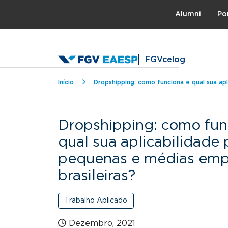
Topo
Alumni
Po
FGVcelog
Trilha de navegação
Início
Dropshipping: como funciona e qual sua apl
Dropshipping: como fun
qual sua aplicabilidade 
pequenas e médias emp
brasileiras?
Trabalho Aplicado
Dezembro, 2021