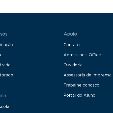
 Rodapé 1
Rodapé 2
sos
Apoio
duação
Contato
A
Admission's Office
trado
Ouvidoria
torado
Assessoria de imprensa
Trabalhe conosco
Portal do Aluno
ola
scola