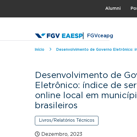
Topo
Alumni
Po
FGVceapg
Trilha de navegação
Início
Desenvolvimento de Governo Eletrônico: índ
Desenvolvimento de Go
Eletrônico: índice de se
online local em municíp
brasileiros
Livros/Relatórios Técnicos
Dezembro, 2023