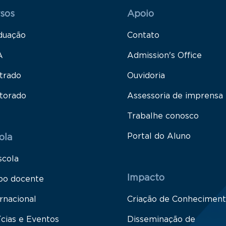
 Rodapé 1
Rodapé 2
sos
Apoio
duação
Contato
A
Admission's Office
trado
Ouvidoria
torado
Assessoria de imprensa
Trabalhe conosco
Portal do Aluno
ola
scola
Impacto
po docente
rnacional
Criação de Conhecimen
ícias e Eventos
Disseminação de