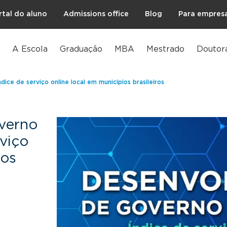
rtal do aluno
Admissions office
Blog
Para empres
A Escola
Graduação
MBA
Mestrado
Doutor
ice de serviço online local em municípios brasileiros
verno
rviço
ios