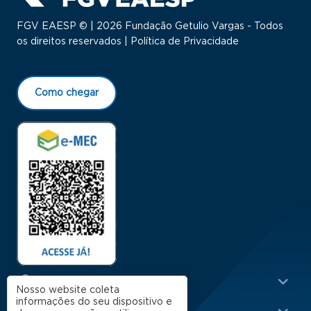
FGV EAESP © | 2026 Fundação Getulio Vargas - Todos
os direitos reservados |
Política de Privacidade
Como chegar
Menu Rodapé 1
Cursos
Nosso website coleta
informações do seu dispositivo e
Escola