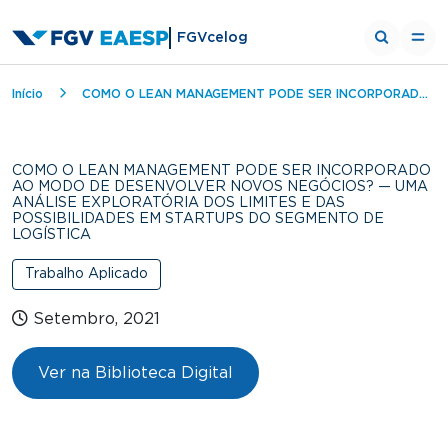
FGVcelog
Trilha de navegação
Início
COMO O LEAN MANAGEMENT PODE SER INCORPORADO AO MODO DE DESENVOLVER NOVOS NEGÓCIOS? — UMA ANÁLISE EXPLORATÓRIA DOS LIMITES E DAS POSSIBILIDADES EM STARTUPS DO SEGMENTO DE LOGÍSTICA
COMO O LEAN MANAGEMENT PODE SER INCORPORADO
AO MODO DE DESENVOLVER NOVOS NEGÓCIOS? — UMA
ANÁLISE EXPLORATÓRIA DOS LIMITES E DAS
POSSIBILIDADES EM STARTUPS DO SEGMENTO DE
LOGÍSTICA
Trabalho Aplicado
Setembro, 2021
Ver na Biblioteca Digital