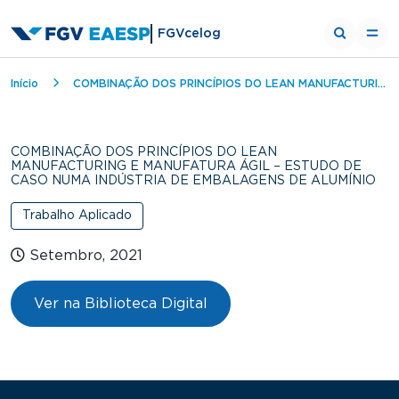
FGVcelog
Trilha de navegação
Início
COMBINAÇÃO DOS PRINCÍPIOS DO LEAN MANUFACTURING E MANUFATURA ÁGIL – ESTUDO DE CASO NUMA INDÚSTRIA DE EMBALAGENS DE ALUMÍNIO
COMBINAÇÃO DOS PRINCÍPIOS DO LEAN
MANUFACTURING E MANUFATURA ÁGIL – ESTUDO DE
CASO NUMA INDÚSTRIA DE EMBALAGENS DE ALUMÍNIO
Trabalho Aplicado
Setembro, 2021
Ver na Biblioteca Digital