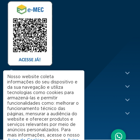
Menu Rodapé 1
Cursos
Nosso website coleta
informações do seu dispositivo e
Escola
da sua navegação e utiliza
tecnologias como cookies para
Rodapé 2
armazená-las e permitir
Apoio
funcionalidades como: melhorar o
funcionamento técnico das
Impacto
páginas, mensurar a audiência do
website e oferecer produtos e
serviços relevantes por meio de
anúncios personalizados. Para
mais informações, acesse o nosso