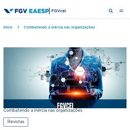
FGVcei
Trilha de navegação
Início
Combatendo a inércia nas organizações
Combatendo a inércia nas organizações
Revistas