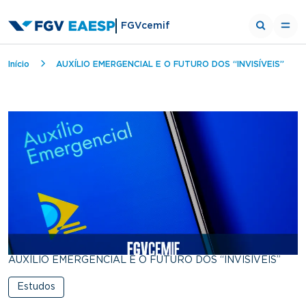
FGVcemif
Trilha de navegação
Início
AUXÍLIO EMERGENCIAL E O FUTURO DOS “INVISÍVEIS”
AUXÍLIO EMERGENCIAL E O FUTURO DOS “INVISÍVEIS”
Estudos