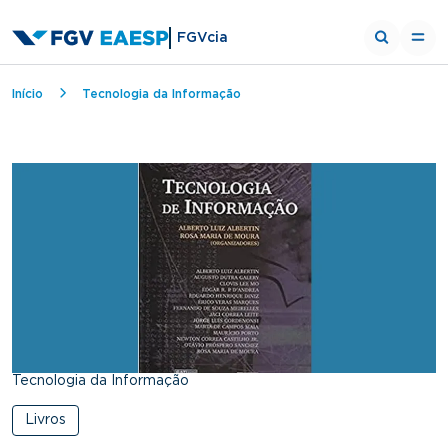
FGVcia
Breadcrumb
Início
Tecnologia da Informação
Tecnologia da Informação
Livros