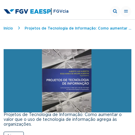
FGVcia
Breadcrumb
Início
Projetos de Tecnologia de Informação: Como aumentar o valor que o uso de tecnologia de informação agrega às organizações.
Projetos de Tecnologia de Informação: Como aumentar o
valor que o uso de tecnologia de informação agrega às
organizações.