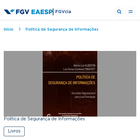
FGVcia
Breadcrumb
Início
Política de Segurança de Informações
Política de Segurança de Informações
Livros