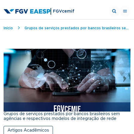
FGVcemif
Breadcrumb
Início
Grupos de serviços prestados por bancos brasileiros sem agências e respectivos modelos de integração de rede
Grupos de serviços prestados por bancos brasileiros sem
agências e respectivos modelos de integração de rede
Artigos Acadêmicos