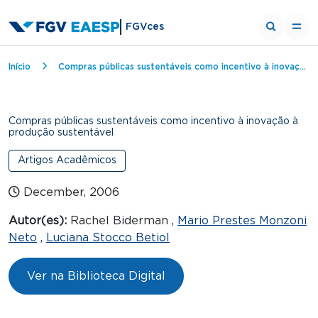
FGVces
Breadcrumb
Início
Compras públicas sustentáveis como incentivo à inovação à produção sustentável
Compras públicas sustentáveis como incentivo à inovação à
produção sustentável
Artigos Acadêmicos
December, 2006
Autor(es):
Rachel Biderman ,
Mario Prestes Monzoni
Neto
,
Luciana Stocco Betiol
Ver na Biblioteca Digital