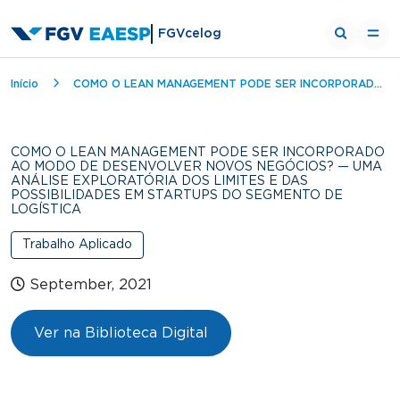
FGVcelog
Breadcrumb
Início
COMO O LEAN MANAGEMENT PODE SER INCORPORADO AO MODO DE DESENVOLVER NOVOS NEGÓCIOS? — UMA ANÁLISE EXPLORATÓRIA DOS LIMITES E DAS POSSIBILIDADES EM STARTUPS DO SEGMENTO DE LOGÍSTICA
COMO O LEAN MANAGEMENT PODE SER INCORPORADO
AO MODO DE DESENVOLVER NOVOS NEGÓCIOS? — UMA
ANÁLISE EXPLORATÓRIA DOS LIMITES E DAS
POSSIBILIDADES EM STARTUPS DO SEGMENTO DE
LOGÍSTICA
Trabalho Aplicado
September, 2021
Ver na Biblioteca Digital