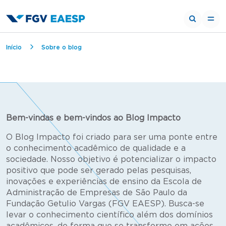
Breadcrumb
Início
Sobre o blog
Bem-vindas e bem-vindos ao Blog Impacto
O Blog Impacto foi criado para ser uma ponte entre
o conhecimento acadêmico de qualidade e a
sociedade. Nosso objetivo é potencializar o impacto
positivo que pode ser gerado pelas pesquisas,
inovações e experiências de ensino da Escola de
Administração de Empresas de São Paulo da
Fundação Getulio Vargas (FGV EAESP). Busca-se
levar o conhecimento científico além dos domínios