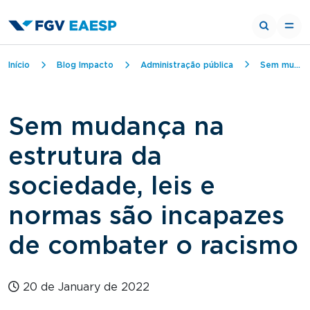
Breadcrumb
Início
Blog Impacto
Administração pública
Sem mudança na estrutura da sociedade, leis e normas são incapazes de combater o racismo
Sem mudança na
estrutura da
sociedade, leis e
normas são incapazes
de combater o racismo
20 de January de 2022