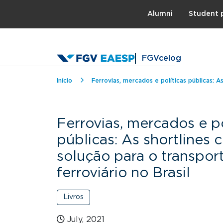
Topo
Alumni
Student 
FGVcelog
Breadcrumb
Início
Ferrovias, mercados e políticas públicas: A
Ferrovias, mercados e po
públicas: As shortlines
solução para o transpor
ferroviário no Brasil
Livros
July, 2021