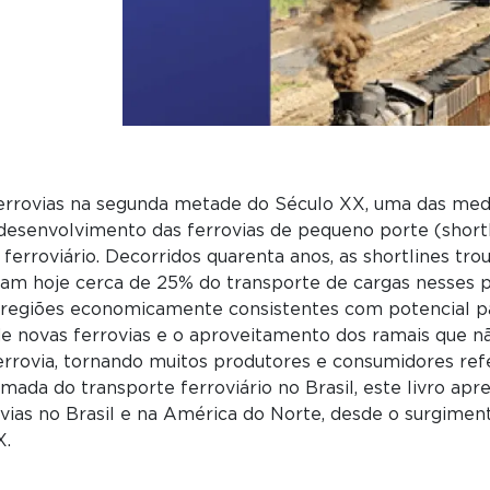
ferrovias na segunda metade do Século XX, uma das med
 desenvolvimento das ferrovias de pequeno porte (shortl
erroviário. Decorridos quarenta anos, as shortlines tr
tam hoje cerca de 25% do transporte de cargas nesses p
m regiões economicamente consistentes com potencial pa
de novas ferrovias e o aproveitamento dos ramais que nã
ferrovia, tornando muitos produtores e consumidores ref
mada do transporte ferroviário no Brasil, este livro ap
as no Brasil e na América do Norte, desde o surgimento
X.