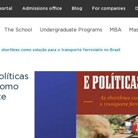
portal
Admissions office
Blog
For companies
D
The School
Undergraduate Programs
MBA
Mas
s shortlines como solução para o transporte ferroviário no Brasil
líticas
 como
te