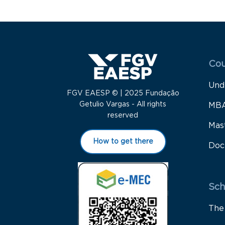
Menu
Cou
Und
FGV EAESP © | 2025 Fundação
Getulio Vargas - All rights
MB
reserved
Mas
How to get there
Doc
Sch
The