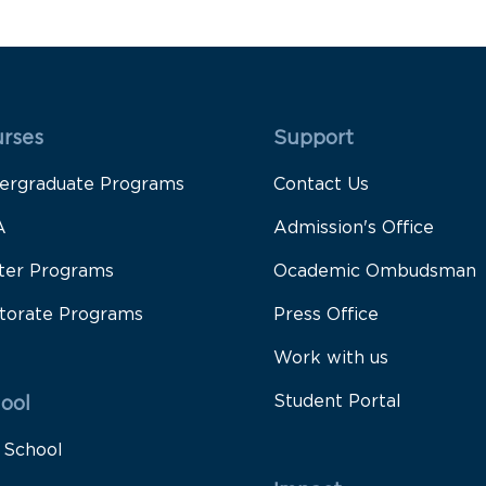
 Rodapé 1
Rodapé 2
rses
Support
ergraduate Programs
Contact Us
A
Admission's Office
ter Programs
Ocademic Ombudsman
torate Programs
Press Office
Work with us
Student Portal
ool
 School