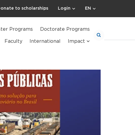
onate to scholarships
Login
EN
ter Programs
Doctorate Programs
Faculty
International
Impact