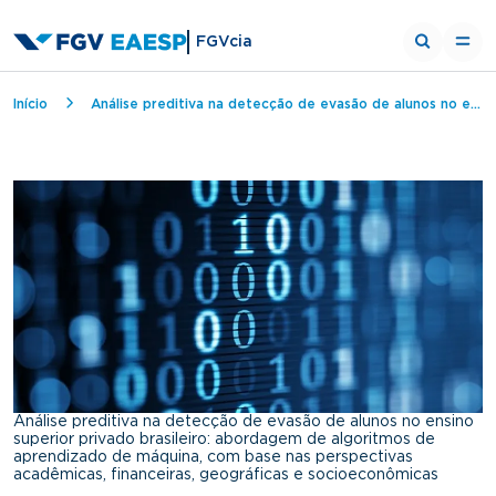
FGVcia
Breadcrumb
Início
Análise preditiva na detecção de evasão de alunos no ensino superior privado brasileiro: abordagem de algoritmos de aprendizado de máquina, com base nas perspectivas acadêmicas, financeiras, geográficas e socioeconômicas
Análise preditiva na detecção de evasão de alunos no ensino
superior privado brasileiro: abordagem de algoritmos de
aprendizado de máquina, com base nas perspectivas
acadêmicas, financeiras, geográficas e socioeconômicas