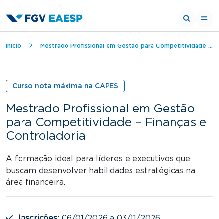
Trilha de navegação
Início
Mestrado Profissional em Gestão para Competitividade – Finanças e Controladoria
Curso nota máxima na CAPES
Mestrado Profissional em Gestão
para Competitividade – Finanças e
Controladoria
A formação ideal para líderes e executivos que
buscam desenvolver habilidades estratégicas na
área financeira.
Inscrições:
06/01/2026 a 03/11/2026