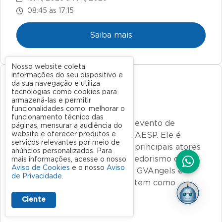
08:45 às 17:15
Saiba mais
Nosso website coleta
informações do seu dispositivo e
da sua navegação e utiliza
Presencial
tecnologias como cookies para
armazená-las e permitir
FGV Empreende
funcionalidades como: melhorar o
funcionamento técnico das
O FGV Empreende é o maior evento de
páginas, mensurar a audiência do
website e oferecer produtos e
empreendedorismo da FGV EAESP. Ele é
serviços relevantes por meio de
produzido em conjunto pelos principais atores
anúncios personalizados. Para
do ecossistema de empreendedorismo da
mais informações, acesse o nosso
Aviso de Cookies
e o nosso
Aviso
Escola: FGV Ventures, LEFGV, GVAngels e
de Privacidade
.
Alumni FGV EAESP.O evento tem como
objetivos…
Ciente