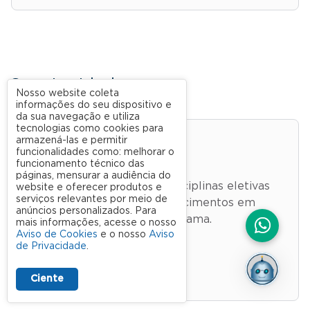
Oportunidades
Nosso website coleta
informações do seu dispositivo e
da sua navegação e utiliza
tecnologias como cookies para
armazená-las e permitir
Estudante avulso
funcionalidades como: melhorar o
funcionamento técnico das
páginas, mensurar a audiência do
Escolha cursar algumas disciplinas eletivas
website e oferecer produtos e
serviços relevantes por meio de
para aprimorar seus conhecimentos em
anúncios personalizados. Para
temas específicos do programa.
mais informações, acesse o nosso
Aviso de Cookies
e o nosso
Aviso
de Privacidade
.
Saiba mais
Ciente