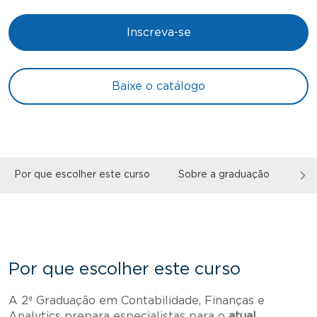
Inscreva-se
Baixe o catálogo
Por que escolher este curso
Sobre a graduação
Inv
Por que escolher este curso
A 2ª Graduação em Contabilidade, Finanças e
Analytics prepara especialistas para o
atual