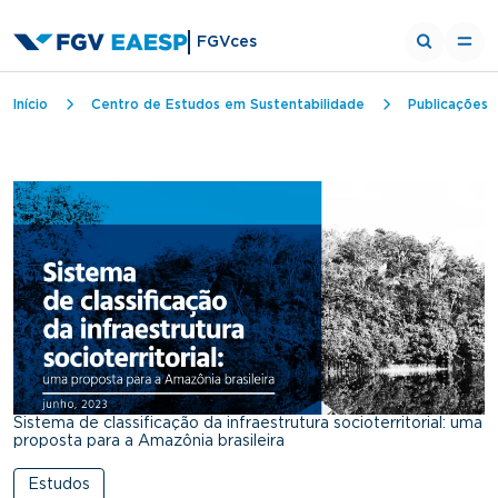
FGVces
Trilha de navegação
Início
Centro de Estudos em Sustentabilidade
Publicações
Sistema de classificação da infraestrutura socioterritorial: uma
proposta para a Amazônia brasileira
Estudos